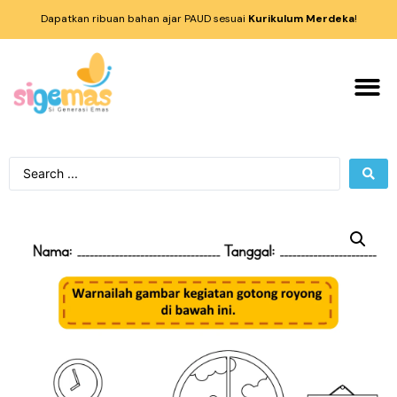
Dapatkan ribuan bahan ajar PAUD sesuai
Kurikulum Merdeka
!