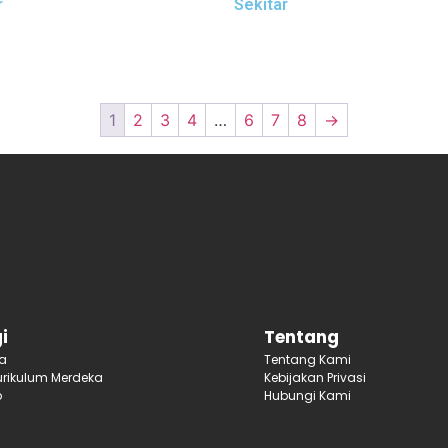
r
Sekitar
1
2
3
4
…
6
7
8
→
i
Tentang
ja
Tentang Kami
rikulum Merdeka
Kebijakan Privasi
p
Hubungi Kami