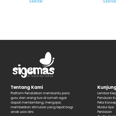
Sekitar
Sekita
Kunjung
Tentang Kami
Lembar Ker
Platform Pendidikan membantu para
Panduan Ku
guru dan orang tua di rumah agar
Peta Konse
dapat membimbing, mengajar,
Modul Ajar
memberikan stimulasi yang tepat bagi
Penilaian
anak usia dini.