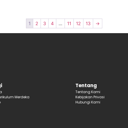
1
2
3
4
…
11
12
13
→
i
Tentang
ja
Tentang Kami
rikulum Merdeka
Kebijakan Privasi
p
Hubungi Kami