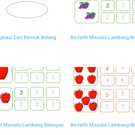
jinasi Dari Bentuk Bidang
Berlatih Menulis Lambang B
ih Menulis Lambang Bilangan
Berlatih Menulis Lambang B