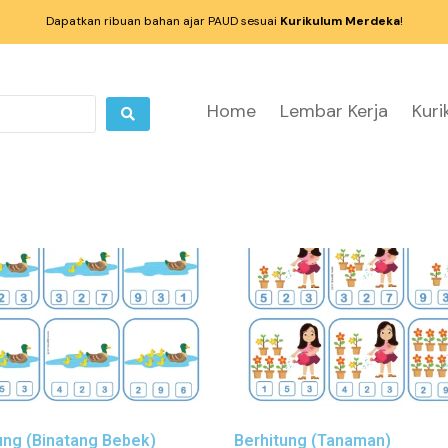
Dapatkan ribuan bahan ajar PAUD sesuai
Kurikulum Merdeka
!
Home
Lembar Kerja
Kur
ung (Binatang Bebek)
Berhitung (Tanaman)