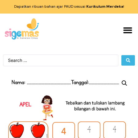
Dapatkan ribuan bahan ajar PAUD sesuai
Kurikulum Merdeka
!