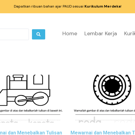
Dapatkan ribuan bahan ajar PAUD sesuai
Kurikulum Merdeka
!
Home
Lembar Kerja
Kur
ai dan Menebalkan Tulisan
Mewarnai dan Menebalkan T