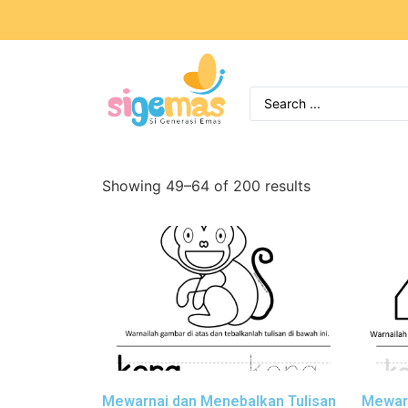
Showing 49–64 of 200 results
Mewarnai dan Menebalkan Tulisan
Mewarn