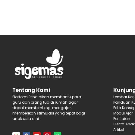
Kunjung
Tentang Kami
Lembar Ker
Platform Pendidikan membantu para
Panduan Ku
guru dan orang tua di rumah agar
Peta Konse
dapat membimbing, mengajar,
Modul Ajar
memberikan stimulasi yang tepat bagi
Penilaian
anak usia dini.
Cerita Anak
Artikel