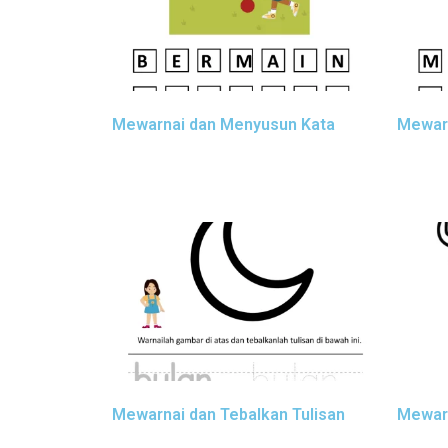
Mewarnai dan Menyusun Kata
Mewar
Mewarnai dan Tebalkan Tulisan
Mewarn