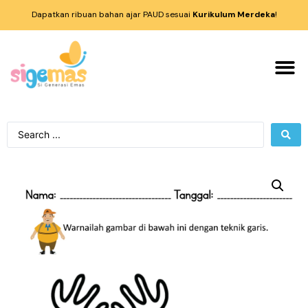
Dapatkan ribuan bahan ajar PAUD sesuai
Kurikulum Merdeka
!