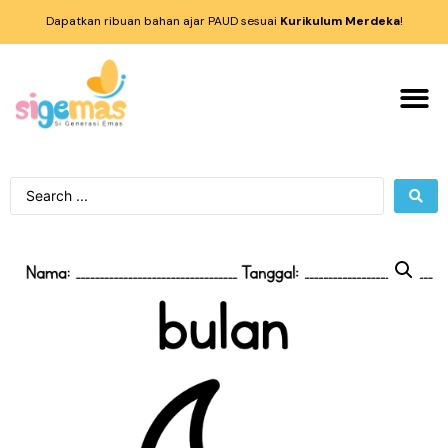
Dapatkan ribuan bahan ajar PAUD sesuai
Kurikulum Merdeka
!