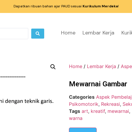
Dapatkan ribuan bahan ajar PAUD sesuai
Kurikulum Merdeka
!
Home
Lembar Kerja
Kur
Home
/
Lembar Kerja
/
Aspe
Mewarnai Gambar
Categories
Aspek Pembelaj
Psikomotorik
,
Rekreasi
,
Sek
Tags
art
,
kreatif
,
mewarnai
,
warna