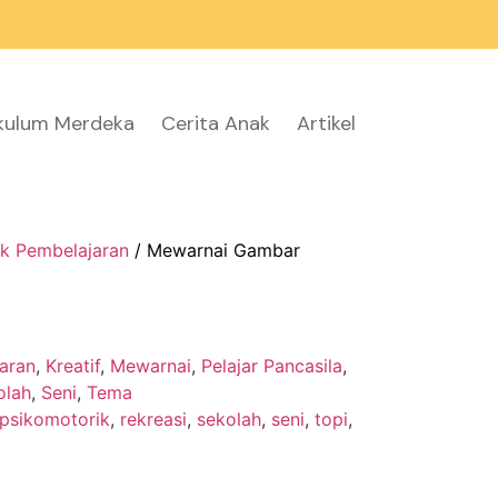
ikulum Merdeka
Cerita Anak
Artikel
k Pembelajaran
/ Mewarnai Gambar
aran
,
Kreatif
,
Mewarnai
,
Pelajar Pancasila
,
olah
,
Seni
,
Tema
psikomotorik
,
rekreasi
,
sekolah
,
seni
,
topi
,