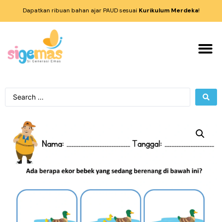
Dapatkan ribuan bahan ajar PAUD sesuai
Kurikulum Merdeka
!