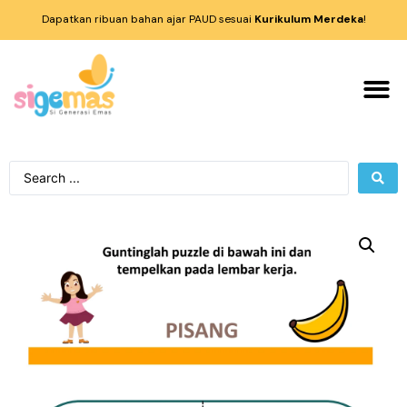
Dapatkan ribuan bahan ajar PAUD sesuai
Kurikulum Merdeka
!