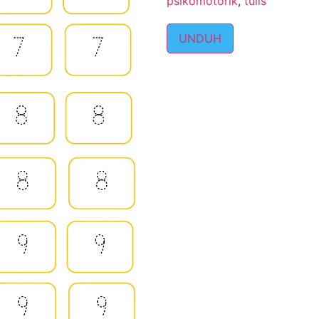
psikomotorik
,
tulis
UNDUH