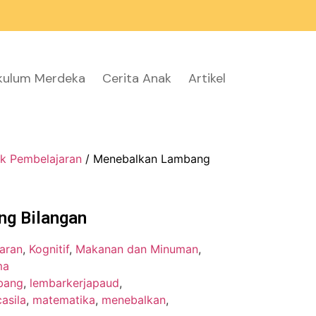
ikulum Merdeka
Cerita Anak
Artikel
k Pembelajaran
/ Menebalkan Lambang
g Bilangan
aran
,
Kognitif
,
Makanan dan Minuman
,
ma
bang
,
lembarkerjapaud
,
asila
,
matematika
,
menebalkan
,