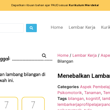
Dapatkan ribuan bahan ajar PAUD sesuai
Kurikulum Merdeka
!
Home
Lembar Kerja
Kur
Home
/
Lembar Kerja
/
Aspe
Bilangan
Menebalkan Lamban
Categories
Aspek Pembelaj
Psikomotorik
,
Tanaman
,
Te
Tags
bilangan
,
kognitif
,
lam
lembarkerjaprofilpelajarpanc