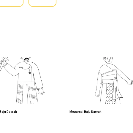
Baju Daerah
Mewarnai Baju Daerah