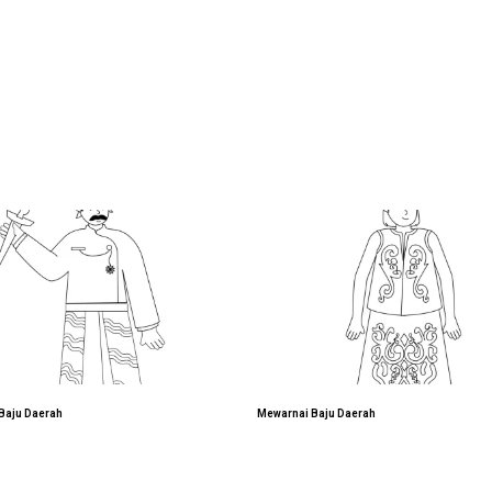
Baju Daerah
Mewarnai Baju Daerah