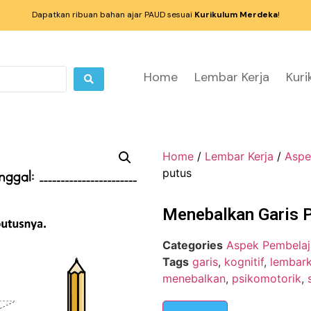
Dapatkan ribuan bahan ajar PAUD sesuai
Kurikulum Merdeka
!
Home
Lembar Kerja
Kur
Home
/
Lembar Kerja
/
Aspe
putus
Menebalkan Garis 
Categories
Aspek Pembelaj
Tags
garis
,
kognitif
,
lembar
menebalkan
,
psikomotorik
,