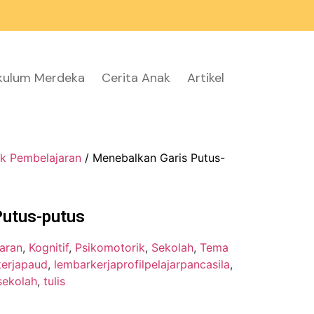
ikulum Merdeka
Cerita Anak
Artikel
k Pembelajaran
/ Menebalkan Garis Putus-
Putus-putus
aran
,
Kognitif
,
Psikomotorik
,
Sekolah
,
Tema
kerjapaud
,
lembarkerjaprofilpelajarpancasila
,
sekolah
,
tulis