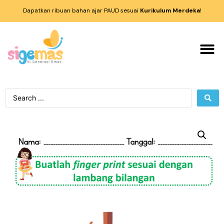
Dapatkan ribuan bahan ajar PAUD sesuai
Kurikulum Merdeka
!