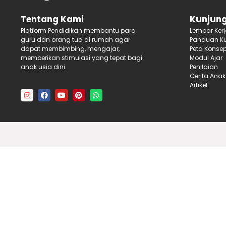
Kunjung
Tentang Kami
Lembar Ker
Platform Pendidikan membantu para
Panduan Ku
guru dan orang tua di rumah agar
Peta Konse
dapat membimbing, mengajar,
Modul Ajar
memberikan stimulasi yang tepat bagi
Penilaian
anak usia dini.
Cerita Anak
Artikel