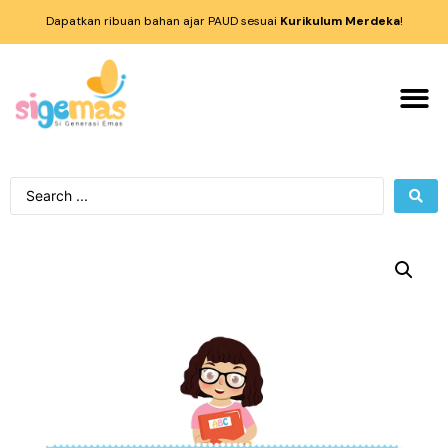
Dapatkan ribuan bahan ajar PAUD sesuai
Kurikulum Merdeka
!