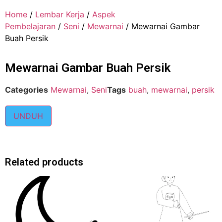
Home
/
Lembar Kerja
/
Aspek
Pembelajaran
/
Seni
/
Mewarnai
/ Mewarnai Gambar
Buah Persik
Mewarnai Gambar Buah Persik
Categories
Mewarnai
,
Seni
Tags
buah
,
mewarnai
,
persik
UNDUH
Related products