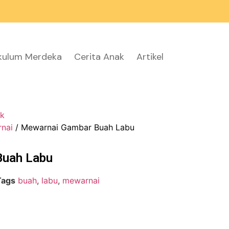
ikulum Merdeka
Cerita Anak
Artikel
k
nai
/ Mewarnai Gambar Buah Labu
Buah Labu
Tags
buah
,
labu
,
mewarnai