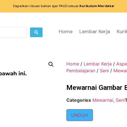
Dapatkan ribuan bahan ajar PAUD sesuai
Kurikulum Merdeka
!
Home
Lembar Kerja
Kur
Home
/
Lembar Kerja
/
Aspe
Pembelajaran
/
Seni
/
Mewar
Mewarnai Gambar 
Categories
Mewarnai
,
Seni
UNDUH