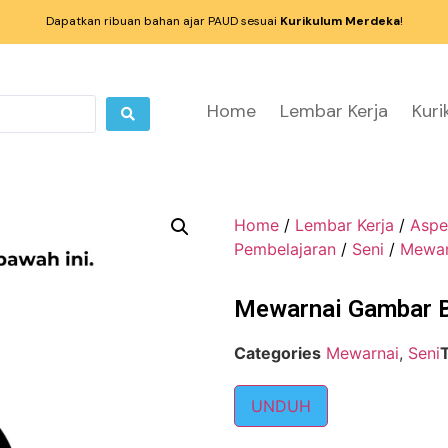
Dapatkan ribuan bahan ajar PAUD sesuai
Kurikulum Merdeka
!
Home
Lembar Kerja
Kur
Home
/
Lembar Kerja
/
Aspe
Pembelajaran
/
Seni
/
Mewar
Mewarnai Gambar B
Categories
Mewarnai
,
Seni
UNDUH