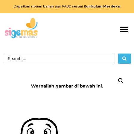
Dapatkan ribuan bahan ajar PAUD sesuai
Kurikulum Merdeka
!