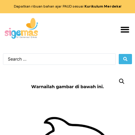
Dapatkan ribuan bahan ajar PAUD sesuai
Kurikulum Merdeka
!