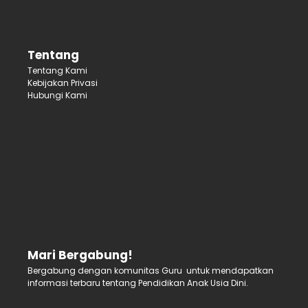
Tentang
Tentang Kami
Kebijakan Privasi
Hubungi Kami
Mari Bergabung!
Bergabung dengan komunitas Guru untuk mendapatkan
informasi terbaru tentang Pendidikan Anak Usia Dini.