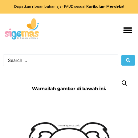
Dapatkan ribuan bahan ajar PAUD sesuai
Kurikulum Merdeka
!