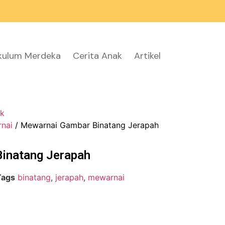
ikulum Merdeka
Cerita Anak
Artikel
k
nai
/ Mewarnai Gambar Binatang Jerapah
inatang Jerapah
Tags
binatang
,
jerapah
,
mewarnai