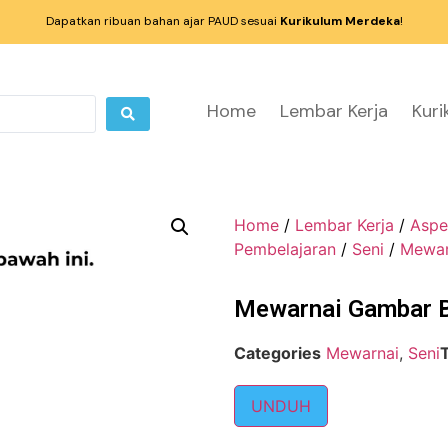
Dapatkan ribuan bahan ajar PAUD sesuai
Kurikulum Merdeka
!
Home
Lembar Kerja
Kur
Home
/
Lembar Kerja
/
Aspe
Pembelajaran
/
Seni
/
Mewar
Mewarnai Gambar B
Categories
Mewarnai
,
Seni
UNDUH