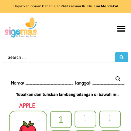
Dapatkan ribuan bahan ajar PAUD sesuai
Kurikulum Merdeka
!