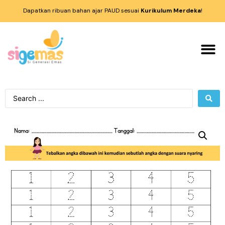
Dapatkan ribuan bahan ajar PAUD sesuai
Kurikulum Merdeka
!