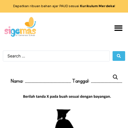
Dapatkan ribuan bahan ajar PAUD sesuai
Kurikulum Merdeka
!