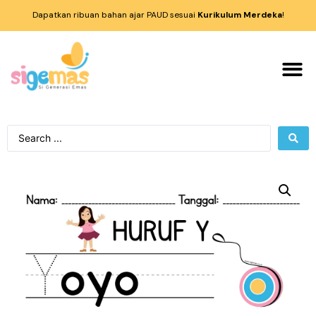
Dapatkan ribuan bahan ajar PAUD sesuai
Kurikulum Merdeka
!