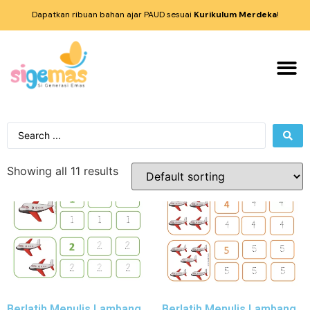
Dapatkan ribuan bahan ajar PAUD sesuai
Kurikulum Merdeka
!
Showing all 11 results
Berlatih Menulis Lambang
Berlatih Menulis Lambang