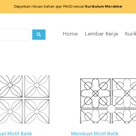
Dapatkan ribuan bahan ajar PAUD sesuai
Kurikulum Merdeka
!
Home
Lembar Kerja
Kur
t Motif Batik
Membuat Motif Batik