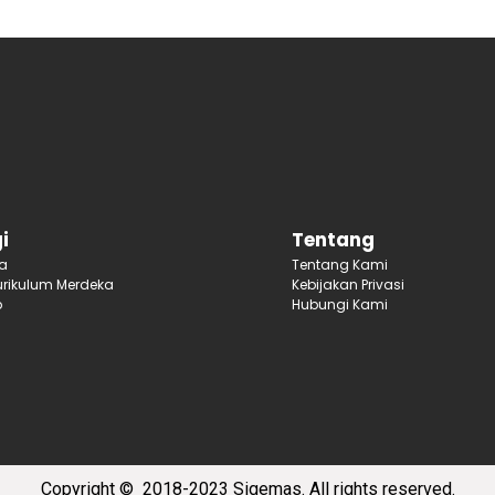
i
Tentang
ja
Tentang Kami
rikulum Merdeka
Kebijakan Privasi
p
Hubungi Kami
Copyright
© 2018-2023 Sigemas.
All rights reserved.