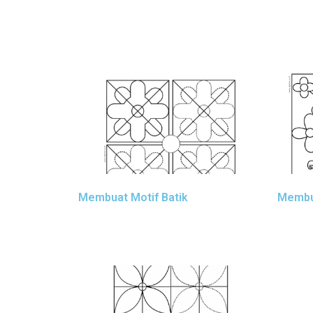
Membuat Motif Batik
Membua