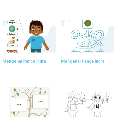
Mengenal Panca Indra
Mengenal Panca Indra