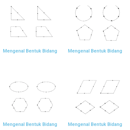
Mengenal Bentuk Bidang
Mengenal Bentuk Bidang
Mengenal Bentuk Bidang
Mengenal Bentuk Bidang