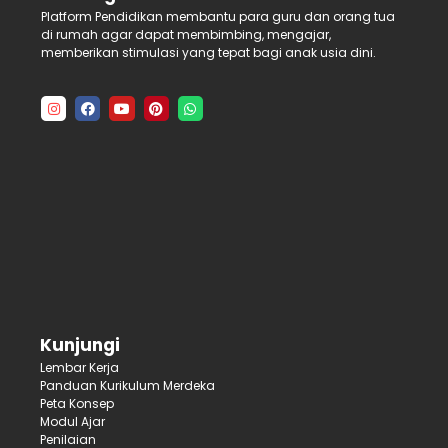
Platform Pendidikan membantu para guru dan orang tua
di rumah agar dapat membimbing, mengajar,
memberikan stimulasi yang tepat bagi anak usia dini.
Kunjungi
Lembar Kerja
Panduan Kurikulum Merdeka
Peta Konsep
Modul Ajar
Penilaian