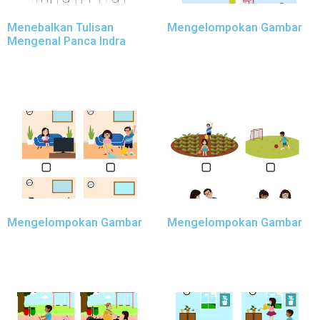
Menebalkan Tulisan
Mengelompokan Gambar
Mengenal Panca Indra
Mengelompokan Gambar
Mengelompokan Gambar