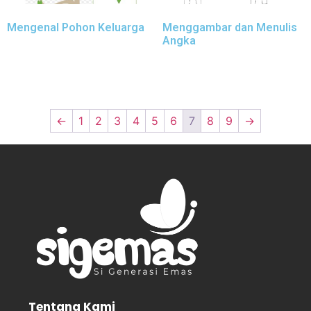
Mengenal Pohon Keluarga
Menggambar dan Menulis
Angka
←
1
2
3
4
5
6
7
8
9
→
Tentang Kami