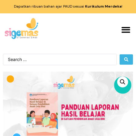
Dapatkan ribuan bahan ajar PAUD sesuai
Kurikulum Merdeka
!